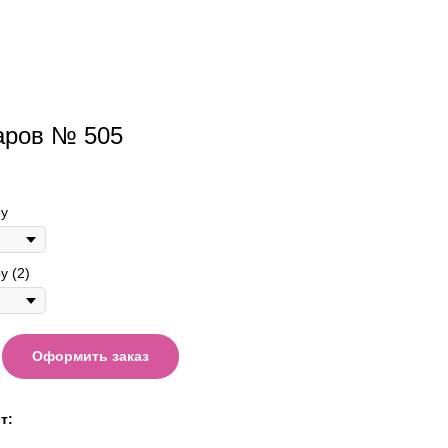
аров № 505
у
у (2)
Оформить заказ
т: