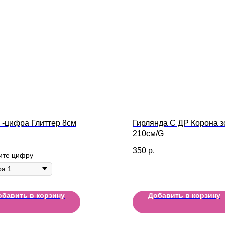
 -цифра Глиттер 8см
Гирлянда С ДР Корона з
210см/G
350
р.
ите цифру
обавить в корзину
Добавить в корзину