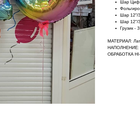
Шар Цифр
Фольгиров
Шар 12"/3
Шар 12"/3
Грузик - 3
МАТЕРИАЛ: Лат
НАПОЛНЕНИЕ: 
ОБРАБОТКА HI-