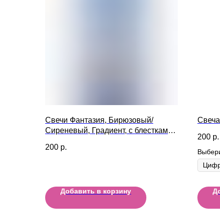
Свечи Фантазия, Бирюзовый/
Свеча
Сиреневый, Градиент, с блестками,
200
р.
12 см, 8 шт.
200
р.
Выбер
Добавить в корзину
Д