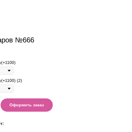
аров №666
у(+1100)
(+1100) (2)
Оформить заказ
т: