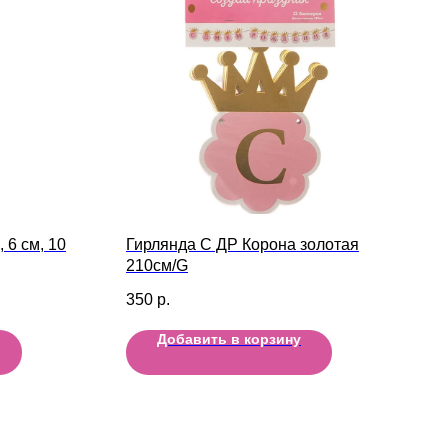
 6 см, 10
Гирлянда С ДР Корона золотая
210см/G
350
р.
Добавить в корзину