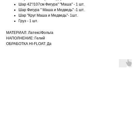
Шар 42"/107см Фигура" "Маша" - 1 шт.
Шар Фигура " Маша и Медведь" -1 шт.
Шар "Круг Маша и Медведь"- 1шт.
Груз - 1 шт.
МАТЕРИАЛ: Латекс/Фольга
НАПОЛНЕНИЕ: Гелий
ОБРАБОТКА HI-FLOAT: Да