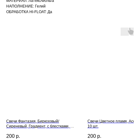
МАТЕРИАЛ: Латекс/Фольга
НАПОЛНЕНИЕ: Гелий
ОБРАБОТКА HI-FLOAT: Да
Свечи Фантазия, Бирюзовый/
Свечи Цветное пламя, Ассорт
Сиреневый, Градиент, с блестками, 12
10 шт.
см, 8 шт.
200
р.
200
р.