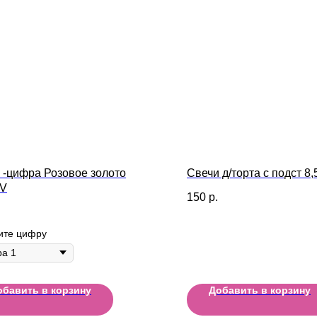
 -цифра Розовое золото
Свечи д/торта с подст 8
/V
150
р.
ите цифру
обавить в корзину
Добавить в корзину