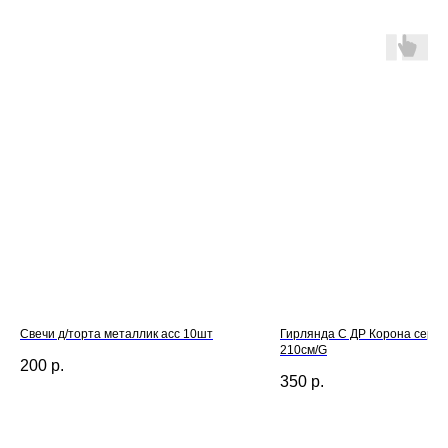
Свечи д/торта металлик асс 10шт
Гирлянда С ДР Корона сере
210см/G
200
р.
350
р.