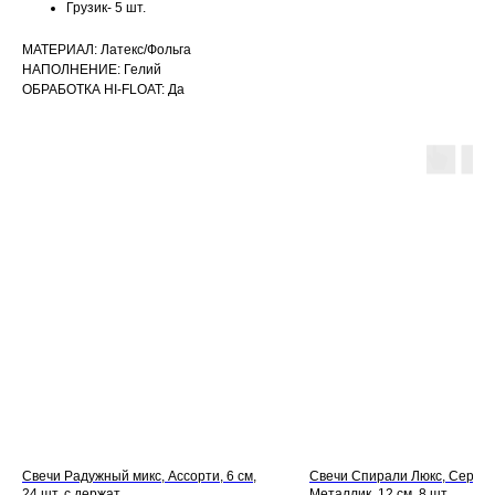
Грузик- 5 шт.
МАТЕРИАЛ: Латекс/Фольга
НАПОЛНЕНИЕ: Гелий
ОБРАБОТКА HI-FLOAT: Да
Свечи Радужный микс, Ассорти, 6 см,
Свечи Спирали Люкс, Серебр
24 шт. с держат.
Металлик, 12 см, 8 шт.