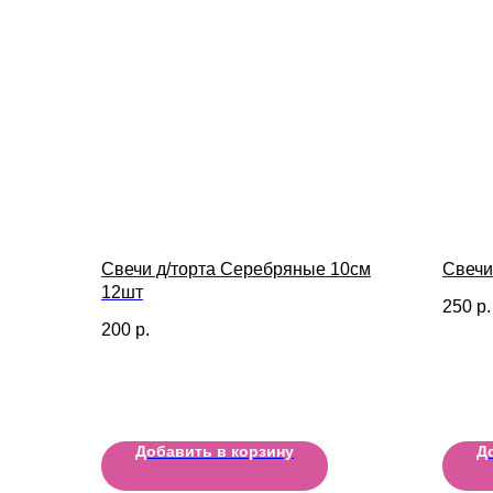
Свечи д/торта Серебряные 10см
Свечи 
12шт
250
р.
200
р.
Добавить в корзину
Д