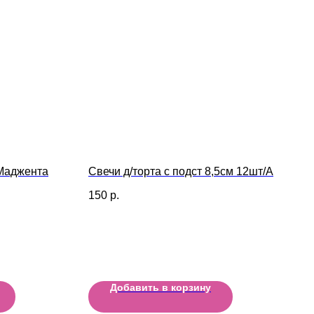
Маджента
Свечи д/торта с подст 8,5см 12шт/A
150
р.
Добавить в корзину