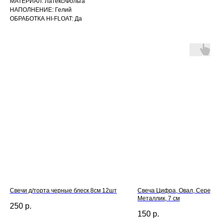
МАТЕРИАЛ: Латекс/Фольга
НАПОЛНЕНИЕ: Гелий
ОБРАБОТКА HI-FLOAT: Да
Свечи д/торта черные блеск 8см 12шт
Свеча Цифра, Овал, Серебро
Металлик, 7 см
250
р.
150
р.