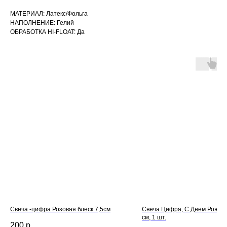
МАТЕРИАЛ: Латекс/Фольга
НАПОЛНЕНИЕ: Гелий
ОБРАБОТКА HI-FLOAT: Да
Свеча -цифра Розовая блеск 7,5см
Свеча Цифра, С Днем Рожден
см, 1 шт.
200
р.