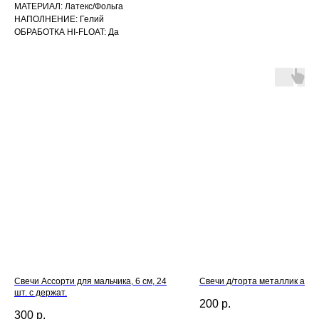
МАТЕРИАЛ: Латекс/Фольга
НАПОЛНЕНИЕ: Гелий
ОБРАБОТКА HI-FLOAT: Да
Свечи Ассорти для мальчика, 6 см, 24
Свечи д/торта металлик асс
шт. с держат.
200
р.
300
р.