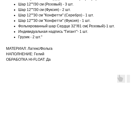
Шар 12""/30 см (Розовый) - 3 шт.
Шар 12""/30 см (Фуксия) - 2 шт.
Шар 12""30 см "Конфетти" (Серебро) - 1 шт.
Шар 12""30 см "Конфетти" (Фуксия) - 1 шт.
Фольгированный шар Сердце 32"/81 см( Розовый)-1 шт.
Индивидуальная надпись "Гигант"- 1 шт.
Грузик - 2 шт."
МАТЕРИАЛ: Латекс/Фольга
НАПОЛНЕНИЕ: Гелий
ОБРАБОТКА HI-FLOAT: Да