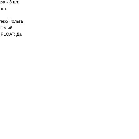
а - 3 шт.
 шт.
екс/Фольга
Гелий
FLOAT: Да