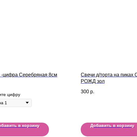
 -цифра Серебряная 8см
Свечи д/торта на пиках
РОЖД зол
300
р.
ите цифру
обавить в корзину
Добавить в корзину