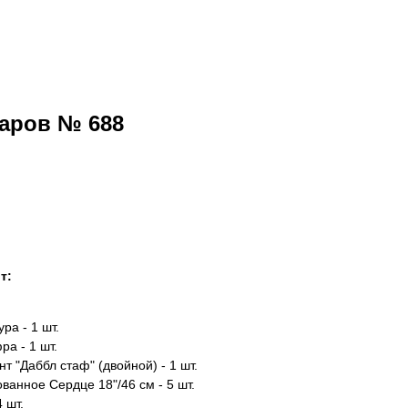
аров № 688
 заказ
т:
ра - 1 шт.
а - 1 шт.
т "Даббл стаф" (двойной) - 1 шт.
ванное Сердце 18"/46 см - 5 шт.
4 шт.