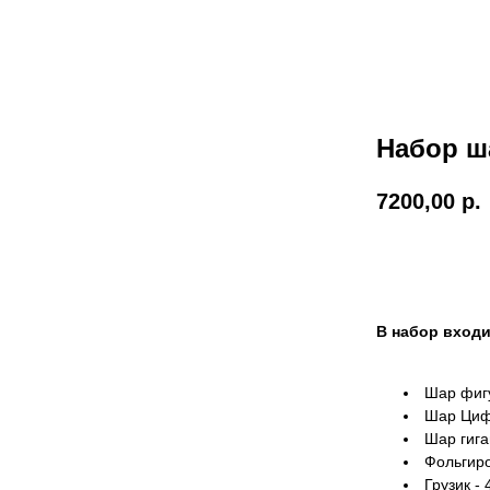
Набор ш
7200,00
р.
Оформить
В набор входи
Шар фигу
Шар Цифр
Шар гиган
Фольгиро
Грузик - 