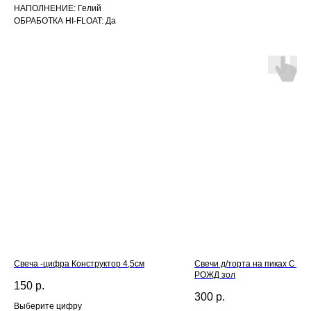
НАПОЛНЕНИЕ: Гелий
ОБРАБОТКА HI-FLOAT: Да
Свеча -цифра Конструктор 4,5см
Свечи д/торта на пиках С Д
РОЖД зол
150
р.
300
р.
Выберите цифру