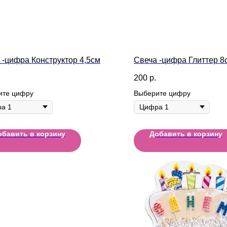
 -цифра Конструктор 4,5см
Свеча -цифра Глиттер 8
200
р.
ите цифру
Выберите цифру
обавить в корзину
Добавить в корзину