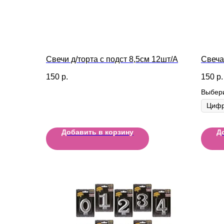
Свечи д/торта с подст 8,5см 12шт/A
Свеча
150
р.
150
р.
Выбер
Добавить в корзину
Д