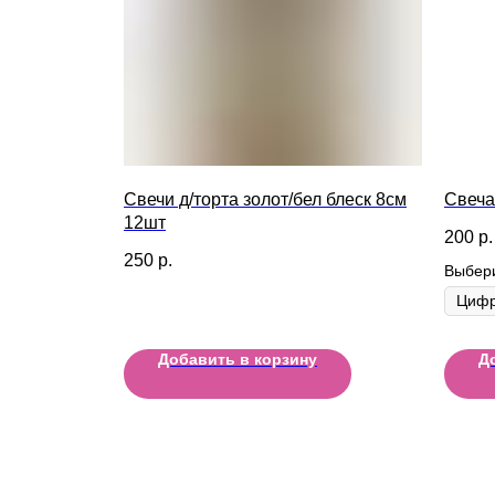
Свечи д/торта золот/бел блеск 8см
Свеча
12шт
200
р.
250
р.
Выбер
Добавить в корзину
Д