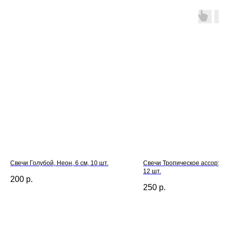
Свечи Голубой, Неон, 6 см, 10 шт.
Свечи Тропическое ассорти, 1
12 шт.
200
р.
250
р.