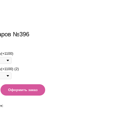
аров №396
у(+1100)
(+1100) (2)
Оформить заказ
т: