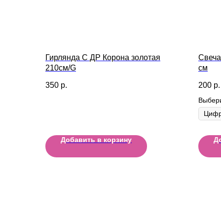
Гирлянда С ДР Корона золотая
Свеча
210см/G
см
350
р.
200
р.
Выбер
Добавить в корзину
Д