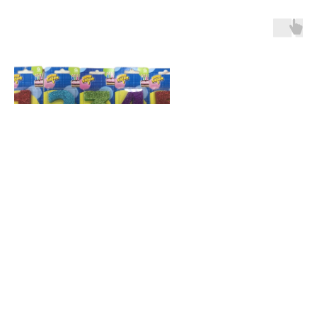
Свеча -цифра Глиттер 8см
Свечи д/торта Серебряные 
12шт
200
р.
200
р.
Выберите цифру