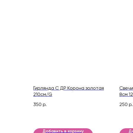
Гирлянда С ДР Корона золотая
Свечи
210см/G
8см 1
350
р.
250
р.
Добавить в корзину
Д