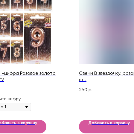
 -цифра Розовое золото
Свечи В звездочку, розов
/V
шт.
250
р.
ите цифру
обавить в корзину
Добавить в корзину