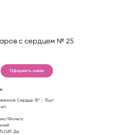
аров с сердцем № 25
Оформить заказ
т:
ванное Сердце 18" - 15шт.
 шт.
екс/Фольга
елий
FLOAT: Да