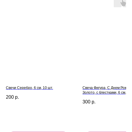
Свечи Серебро, 6 см, 10 шт.
Свеча Фигура, С Днем Рожден
Золото, с блестками, 6 см, 1 ш
200
р.
300
р.