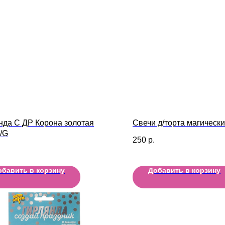
нда С ДР Корона золотая
Свечи д/торта магическ
/G
250
р.
обавить в корзину
Добавить в корзину