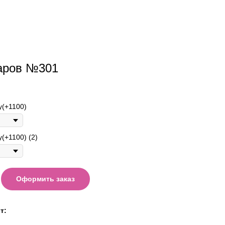
аров №301
у(+1100)
(+1100) (2)
Оформить заказ
т: