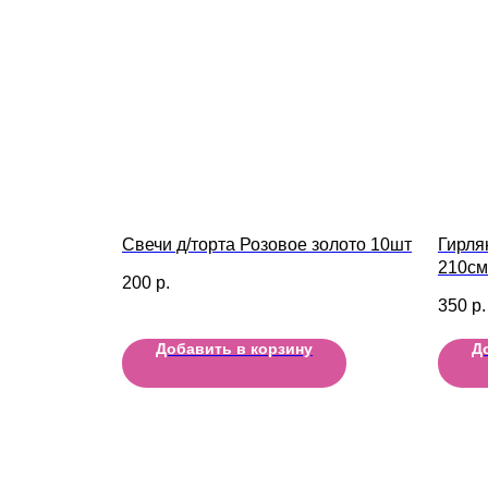
Свечи д/торта Розовое золото 10шт
Гирля
210см
200
р.
350
р.
Добавить в корзину
Д