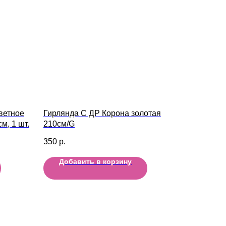
ветное
Гирлянда С ДР Корона золотая
м, 1 шт.
210см/G
350
р.
Добавить в корзину