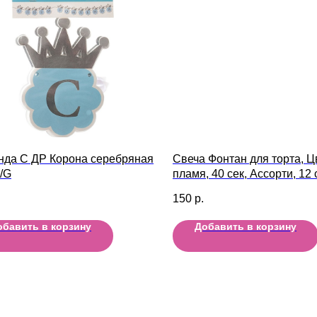
нда С ДР Корона серебряная
Свеча Фонтан для торта, Ц
/G
пламя, 40 сек, Ассорти, 12 с
150
р.
обавить в корзину
Добавить в корзину