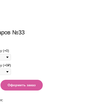
аров №33
у (+0)
у (+0₽)
Оформить заказ
т: