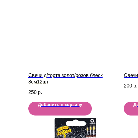
Свечи д/торта золот/розов блеск
Свечи
8см12шт
200
р.
250
р.
Добавить в корзину
Д