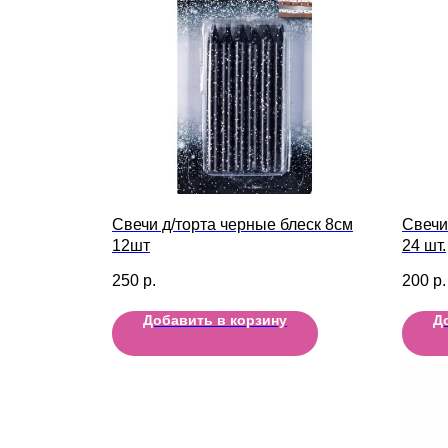
Свечи д/торта черные блеск 8см
Свечи
12шт
24 шт.
250
р.
200
р.
Добавить в корзину
Д