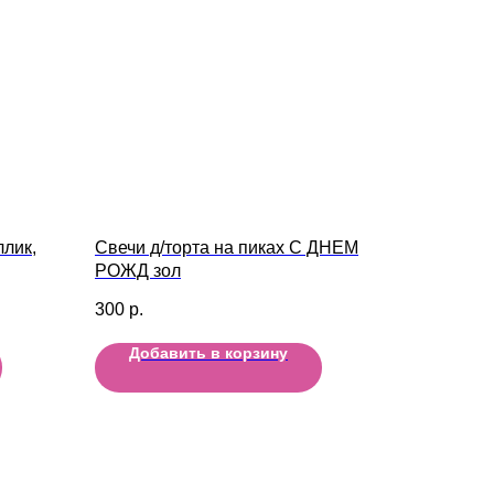
ллик,
Свечи д/торта на пиках С ДНЕМ
РОЖД зол
300
р.
Добавить в корзину