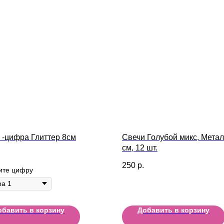
 -цифра Глиттер 8см
Свечи Голубой микс, Метал
см, 12 шт.
250
р.
ите цифру
обавить в корзину
Добавить в корзину