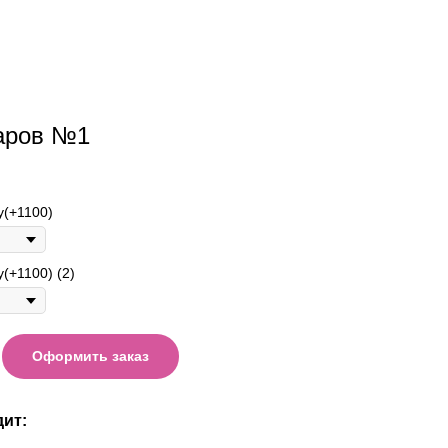
аров №1
у(+1100)
(+1100) (2)
Оформить заказ
дит: