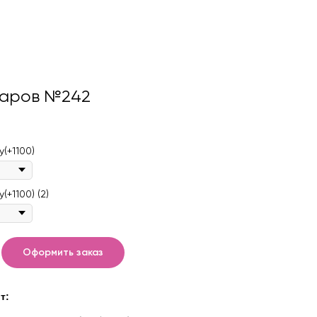
аров №242
(+1100)
+1100) (2)
Оформить заказ
т: