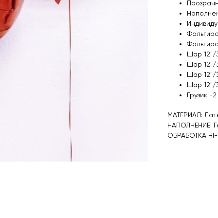
Прозрачны
Наполнен
Индивидуа
Фольгиро
Фольгиро
Шар 12"/3
Шар 12"/
Шар 12"/
Шар 12"/
Грузик -2
МАТЕРИАЛ: Лат
НАПОЛНЕНИЕ: Г
ОБРАБОТКА HI-