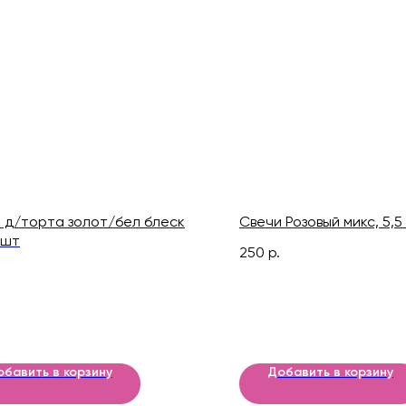
 д/торта золот/бел блеск
Свечи Розовый микс, 5,5 
2шт
250
р.
обавить в корзину
Добавить в корзину