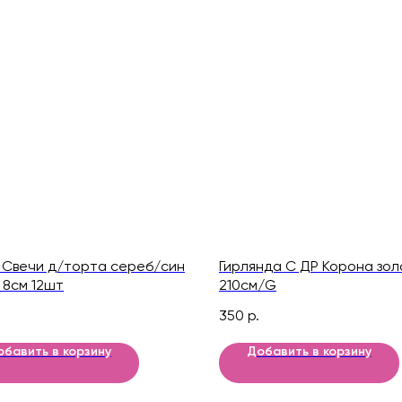
 Свечи д/торта сереб/син
Гирлянда С ДР Корона зол
 8см 12шт
210см/G
350
р.
обавить в корзину
Добавить в корзину