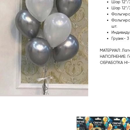
Шар 12"/
Шар 12"/
Фольгиро
Фольгиро
шт.
Индивиду
Грузик- 3
МАТЕРИАЛ: Лат
НАПОЛНЕНИЕ: Г
ОБРАБОТКА HI-