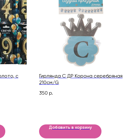
олото, с
Гирлянда С ДР Корона серебряная
210см/G
350
р.
Добавить в корзину