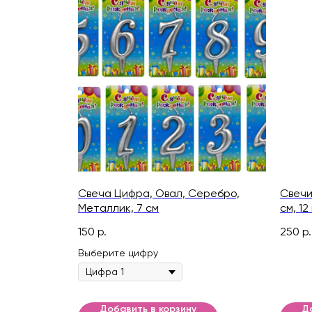
Свеча Цифра, Овал, Серебро,
Свечи
Металлик, 7 см
см, 12
150
р.
250
р.
Выберите цифру
Добавить в корзину
Д