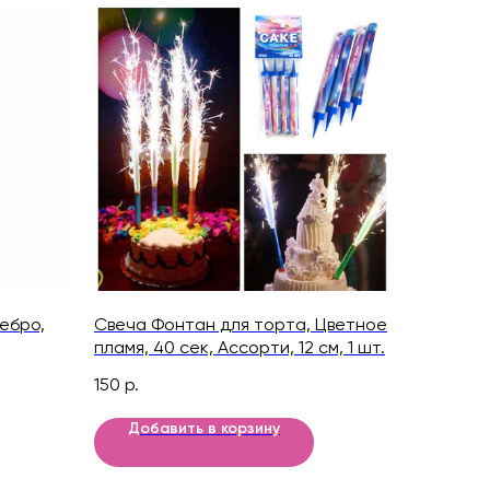
ебро,
Свеча Фонтан для торта, Цветное
пламя, 40 сек, Ассорти, 12 см, 1 шт.
150
р.
Добавить в корзину