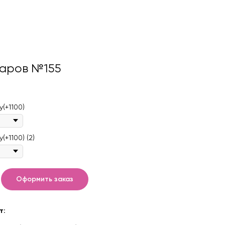
аров №155
(+1100)
+1100) (2)
Оформить заказ
т: