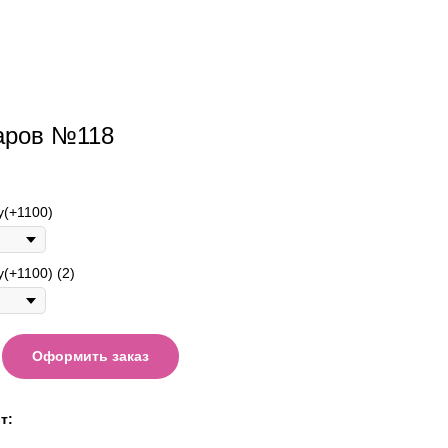
аров №118
у(+1100)
(+1100) (2)
Оформить заказ
т: