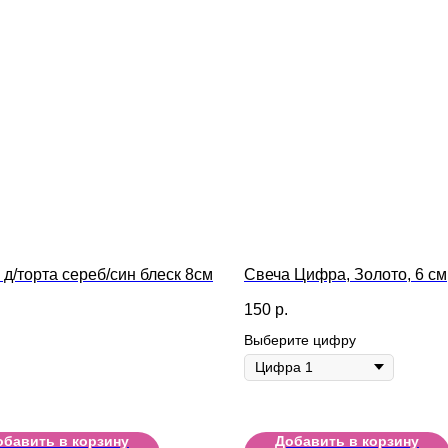
 д/торта сереб/син блеск 8см
Свеча Цифра, Золото, 6 см
150
р.
Выберите цифру
обавить в корзину
Добавить в корзину