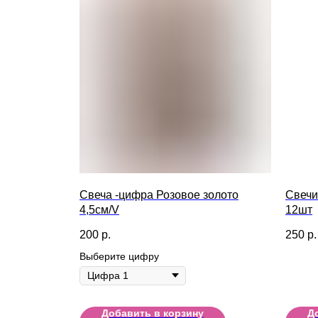
Свеча -цифра Розовое золото
Свечи
4,5см/V
12шт
200
р.
250
р.
Выберите цифру
Добавить в корзину
Д