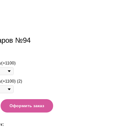
аров №94
у(+1100)
(+1100) (2)
Оформить заказ
т: