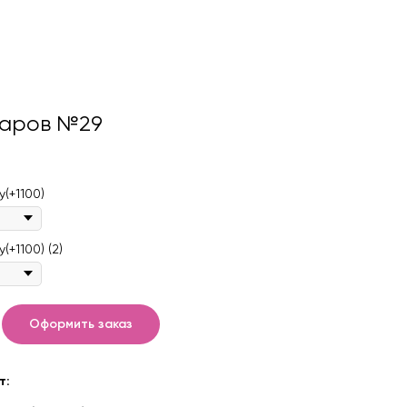
аров №29
(+1100)
+1100) (2)
Оформить заказ
т: