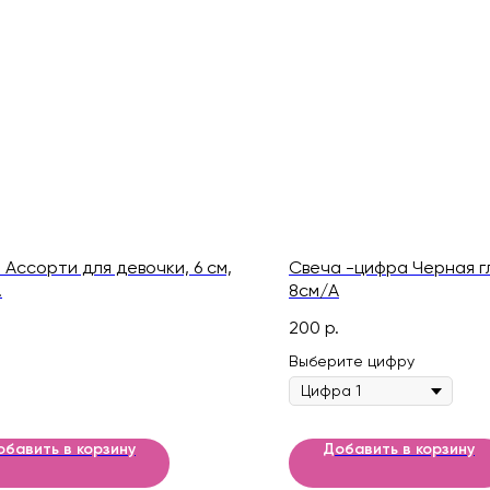
 Ассорти для девочки, 6 см,
Свеча -цифра Черная г
.
8см/A
200
р.
Выберите цифру
обавить в корзину
Добавить в корзину