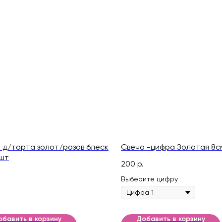
 д/торта золот/розов блеск
Свеча -цифра Золотая 8с
шт
200
р.
Выберите цифру
обавить в корзину
Добавить в корзину