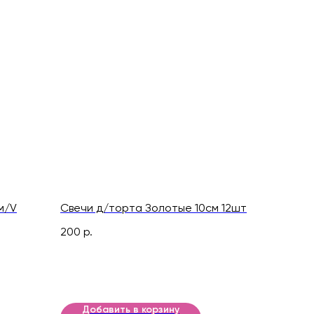
м/V
Свечи д/торта Золотые 10см 12шт
200
р.
Добавить в корзину