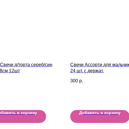
 Свечи д/торта сереб/син
Свечи Ассорти для мальчик
 8см 12шт
24 шт. с держат.
300
р.
обавить в корзину
Добавить в корзину