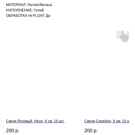
МАТЕРИАЛ: Латекс/Фольга
НАПОЛНЕНИЕ: Гелий
ОБРАБОТКА HI-FLOAT: Да
Свечи Розовый, Неон, 6 см, 10 шт.
Свечи Серебро, 6 см, 10 шт.
200
р.
200
р.