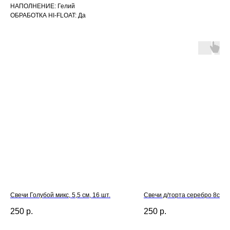
НАПОЛНЕНИЕ: Гелий
ОБРАБОТКА HI-FLOAT: Да
Свечи Голубой микс, 5,5 см, 16 шт.
Свечи д/торта серебро 8см 
250
р.
250
р.