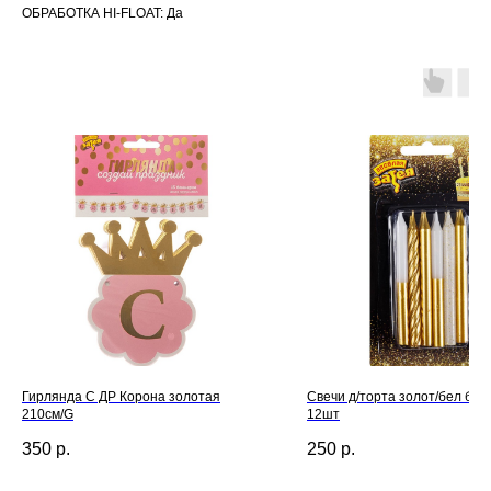
ОБРАБОТКА HI-FLOAT: Да
Гирлянда С ДР Корона золотая
Свечи д/торта золот/бел бле
210см/G
12шт
350
р.
250
р.