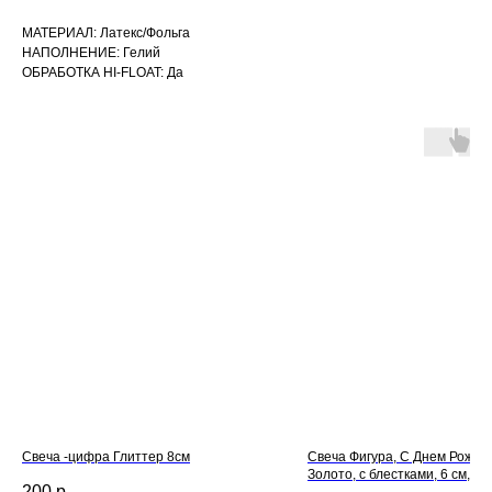
МАТЕРИАЛ: Латекс/Фольга
НАПОЛНЕНИЕ: Гелий
ОБРАБОТКА HI-FLOAT: Да
Свеча -цифра Глиттер 8см
Свеча Фигура, С Днем Рожден
Золото, с блестками, 6 см, 1 ш
200
р.