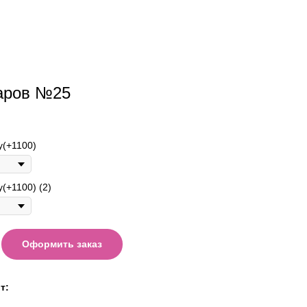
аров №25
у(+1100)
(+1100) (2)
Оформить заказ
т: