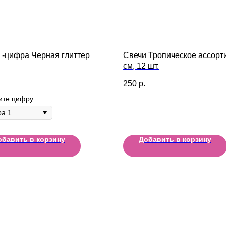
 -цифра Черная глиттер
Свечи Тропическое ассорти
см, 12 шт.
250
р.
ите цифру
обавить в корзину
Добавить в корзину