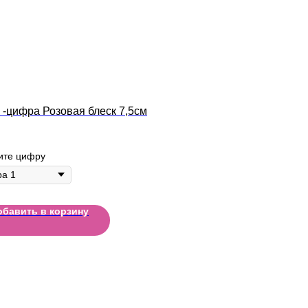
 -цифра Розовая блеск 7,5см
ите цифру
обавить в корзину