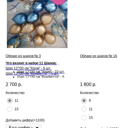
Облако из шаров № 3
Облако из шаров № 16
Что входит в набор 11 Шаров:
Шар 12"/30 см "Хром" - 6 шт.
Шар 12"/30 см "Хром" - 10 шт.
Шар 12"/30 см "Конфетти" - 5 шт.
Шар 12"/30 см "Конфетти" - 5
шт.
Что входит в набор 15 Шаров:
2 700
р.
1 800
р.
Количество
Количество
11
9
15
11
15
Добавить цифру(+1100)