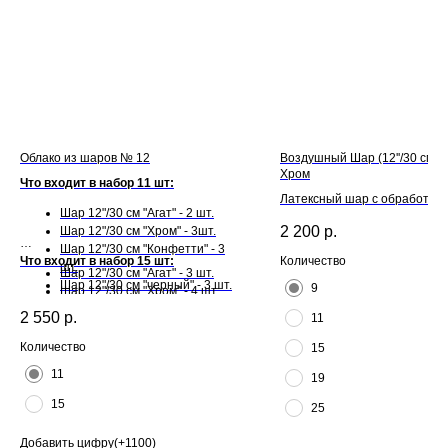
Облако из шаров № 12
Воздушный Шар (12''/30 см) 
Хром
Что входит в набор 11 шт:
Латексный шар с обработкой H
Шар 12"/30 см "Агат" - 2 шт.
для длительного полета и л
2 200
р.
Шар 12"/30 см "Хром" - 3шт.
Шар 12"/30 см "Конфетти" - 3
Что входит в набор 15 шт:
Количество
шт.
Шар 12"/30 см "Агат" - 3 шт.
Шар 12"/30 см "черный" - 3 шт.
9
Шар 12"/30 см "Хром" - 4 шт.
Шар 12"/30 см "Конфетти" - 4
2 550
р.
11
шт.
Шар 12"/30 см "черный" - 4 шт.
Количество
15
11
19
15
25
Добавить цифру(+1100)