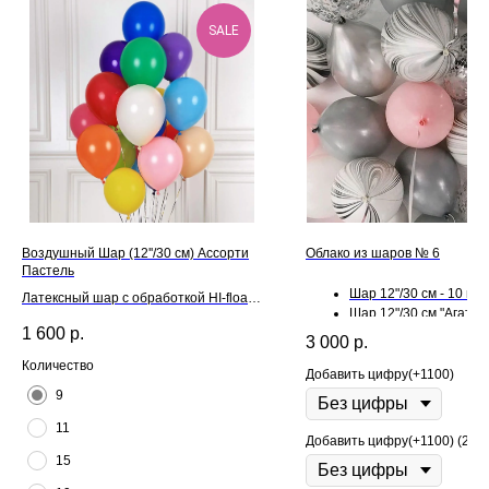
SALE
Воздушный Шар (12''/30 см) Ассорти
Облако из шаров № 6
Пастель
Шар 12"/30 см - 10 шт.
Латексный шар с обработкой HI-float
Шар 12"/30 см "Агат" - 
для длительного полета и лентой
1 600
р.
Шар 12"/30 см "Конфет
3 000
р.
шт.
Количество
Добавить цифру(+1100)
9
11
Добавить цифру(+1100) (2)
15