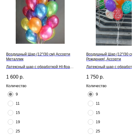
Воздушный Шар (12''/30 см) Ассорти
Воздушный Шар (12''/30 см) 
Металлик
Рождения!, Ассорти
Латексный шар с обработкой HI-float
Латексный шар с обработкой H
для длительного полета и лентой
для длительного полета и л
1 600
р.
1 750
р.
Количество
Количество
9
9
11
11
15
15
19
19
25
25