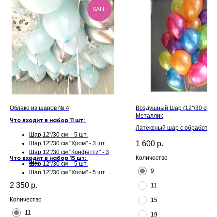
SALE
Облако из шаров № 4
Воздушный Шар (12''/30 см) 
Металлик
Что входит в набор 11 шт:
Латексный шар с обработкой H
Шар 12"/30 см - 5 шт.
для длительного полета и л
1 600
р.
Шар 12"/30 см "Хром" - 3 шт.
Шар 12"/30 см "Конфетти" - 3
Что входит в набор 15 шт:
Количество
шт.
Шар 12"/30 см - 5 шт.
9
Шар 12"/30 см "Хром" - 5 шт.
Шар 12"/30 см "Конфетти" - 5
2 350
р.
11
шт.
Количество
15
11
19