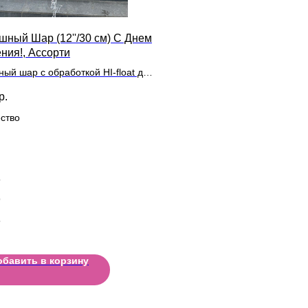
шный Шар (12''/30 см) С Днем
ния!, Ассорти
ный шар с обработкой HI-float для
ьного полета и лентой
р.
ство
5
9
5
обавить в корзину