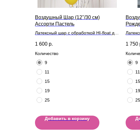
Воздушный Шар (12''/30 см)
Возду
Ассорти Пастель
Рожде
Латексный шар с обработкой HI-float для
Латекс
длительного полета и лентой
длител
1 600
р.
1 750
Количество
Количе
9
9
11
11
15
1
19
1
25
2
Добавить в корзину
Д