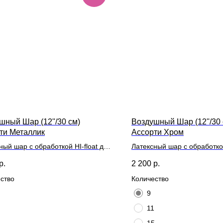
шный Шар (12''/30 см)
Воздушный Шар (12''/30 
ти Металлик
Ассорти Хром
ный шар с обработкой HI-float для
Латексный шар с обработкой
ьного полета и лентой
длительного полета и лент
р.
2 200
р.
ство
Количество
9
11
5
15