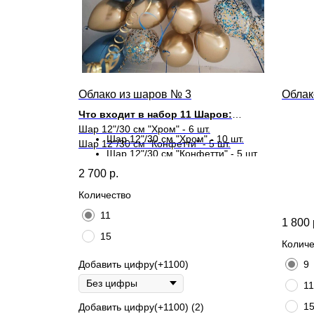
Облако из шаров № 3
Облак
Что входит в набор 11 Шаров:
Шар 12"/30 см "Хром" - 6 шт.
Шар 12"/30 см "Хром" - 10 шт.
Шар 12"/30 см "Конфетти" - 5 шт.
Шар 12"/30 см "Конфетти" - 5 шт.
2 700
р.
Что входит в набор 15 Шаров:
Количество
11
1 800
15
Количе
Добавить цифру(+1100)
9
11
1
Добавить цифру(+1100) (2)