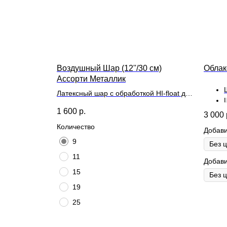
Воздушный Шар (12''/30 см)
Облак
Ассорти Металлик
Латексный шар с обработкой HI-float для
длительного полета и лентой
1 600
р.
3 000
Количество
Добави
9
11
Добави
15
19
25