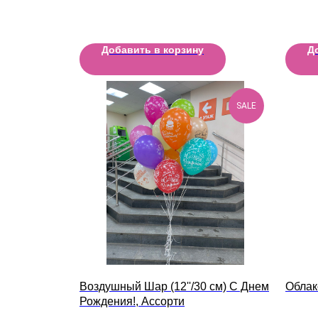
Добавить в корзину
Д
SALE
Воздушный Шар (12''/30 см) С Днем
Облак
Рождения!, Ассорти