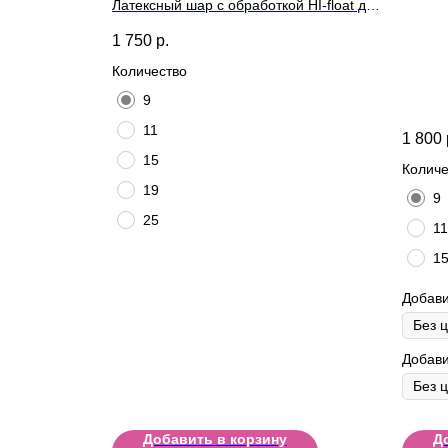
Латексный шар с обработкой HI-float для
длительного полета и лентой
1 750
р.
Количество
9
11
1 800
15
Количе
19
9
25
11
1
Добави
Добави
Добавить в корзину
Д