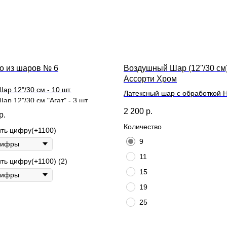
о из шаров № 6
Воздушный Шар (12''/30 см
Ассорти Хром
Шар 12"/30 см - 10 шт.
Латексный шар с обработкой HI
Шар 12"/30 см "Агат" - 3 шт.
длительного полета и лентой
2 200
р.
Шар 12"/30 см "Конфетти" - 2 шт.
р.
Количество
ть цифру(+1100)
9
11
ть цифру(+1100) (2)
15
19
25