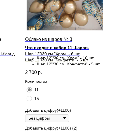
)
Облако из шаров № 3
Что входит в набор 11 Шаров:
-float для
Шар 12"/30 см "Хром" - 6 шт.
Шар 12"/30 см "Хром" - 10 шт.
Шар 12"/30 см "Конфетти" - 5 шт.
Шар 12"/30 см "Конфетти" - 5 шт.
2 700
р.
Что входит в набор 15 Шаров:
Количество
11
15
Добавить цифру(+1100)
Добавить цифру(+1100) (2)