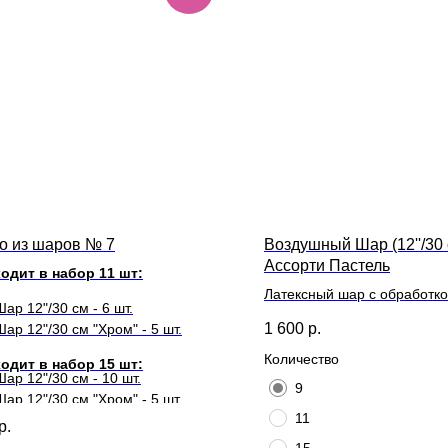
о из шаров № 7
Воздушный Шар (12''/30 
Ассорти Пастель
одит в набор 11 шт:
Латексный шар с обработкой
Шар 12"/30 см - 6 шт.
длительного полета и лент
1 600
р.
Шар 12"/30 см "Хром" - 5 шт.
Количество
одит в набор 15 шт:
Шар 12"/30 см - 10 шт.
9
Шар 12"/30 см "Хром" - 5 шт.
11
р.
15