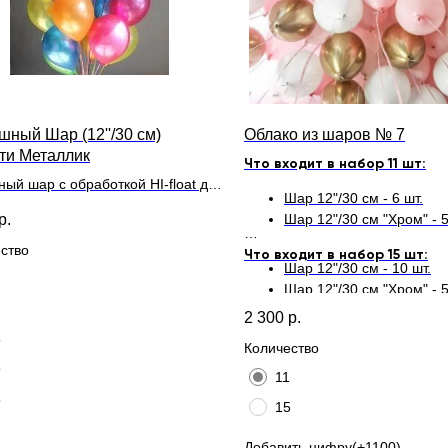
шный Шар (12''/30 см)
Облако из шаров № 7
ти Металлик
Что входит в набор 11 шт:
ный шар с обработкой HI-float для
Шар 12"/30 см - 6 шт.
ьного полета и лентой
р.
Шар 12"/30 см "Хром" - 5
ство
Что входит в набор 15 шт:
Шар 12"/30 см - 10 шт.
Шар 12"/30 см "Хром" - 5
2 300
р.
5
Количество
9
11
5
15
Добавить цифру(+1100)