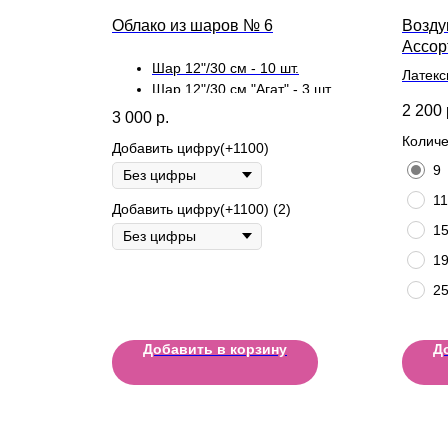
Облако из шаров № 6
Возду
Ассор
Шар 12"/30 см - 10 шт.
Латекс
Шар 12"/30 см "Агат" - 3 шт.
длител
2 200
Шар 12"/30 см "Конфетти" - 2 шт.
3 000
р.
Количе
Добавить цифру(+1100)
9
11
Добавить цифру(+1100) (2)
1
1
2
Добавить в корзину
Д