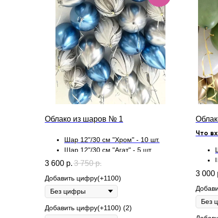
Облако из шаров № 1
Облак
Что вх
Шар 12"/30 см "Хром" - 10 шт.
Шар 12"/30 см "Агат" - 5 шт.
3 600
р.
3 750
р.
3 000
Добавить цифру(+1100)
Добави
Добавить цифру(+1100) (2)
Добави