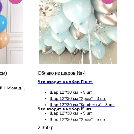
см)
Облако из шаров № 4
Что входит в набор 11 шт:
 HI-float для
Шар 12"/30 см - 5 шт.
ой
Шар 12"/30 см "Хром" - 3 шт.
Шар 12"/30 см "Конфетти" - 3 шт.
Что входит в набор 15 шт:
Шар 12"/30 см - 5 шт.
Шар 12"/30 см "Хром" - 5 шт.
Шар 12"/30 см "Конфетти" - 5 шт.
2 350
р.