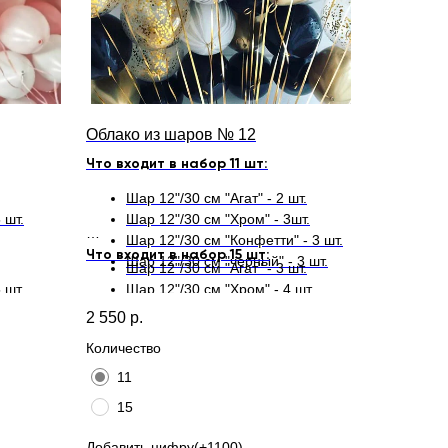
Облако из шаров № 12
Что входит в набор 11 шт:
Шар 12"/30 см "Агат" - 2 шт.
 шт.
Шар 12"/30 см "Хром" - 3шт.
Шар 12"/30 см "Конфетти" - 3 шт.
Что входит в набор 15 шт:
Шар 12"/30 см "черный" - 3 шт.
Шар 12"/30 см "Агат" - 3 шт.
 шт.
Шар 12"/30 см "Хром" - 4 шт.
Шар 12"/30 см "Конфетти" - 4 шт.
2 550
р.
Шар 12"/30 см "черный" - 4 шт.
Количество
11
15
Добавить цифру(+1100)