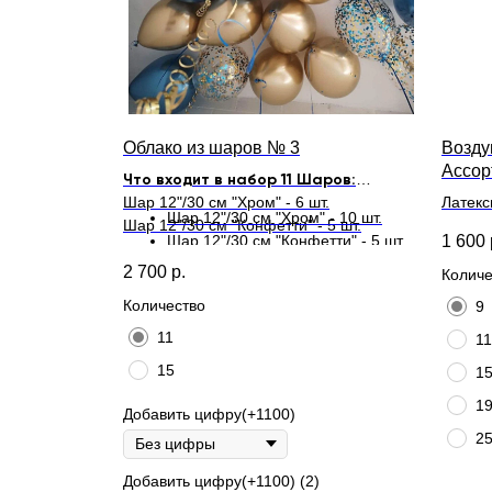
Облако из шаров № 3
Возду
Ассор
Что входит в набор 11 Шаров:
Шар 12"/30 см "Хром" - 6 шт.
Латекс
Шар 12"/30 см "Хром" - 10 шт.
Шар 12"/30 см "Конфетти" - 5 шт.
длител
1 600
Шар 12"/30 см "Конфетти" - 5 шт.
2 700
р.
Что входит в набор 15 Шаров:
Количе
Количество
9
11
11
15
1
1
Добавить цифру(+1100)
2
Добавить цифру(+1100) (2)