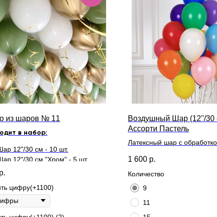
о из шаров № 11
Воздушный Шар (12''/30 
Ассорти Пастель
одит в набор:
Латексный шар с обработкой
Шар 12"/30 см - 10 шт.
длительного полета и лент
1 600
р.
Шар 12"/30 см "Хром" - 5 шт.
р.
Количество
ть цифру(+1100)
9
11
ть цифру(+1100) (2)
15