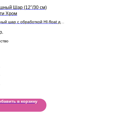
шный Шар (12''/30 см)
ти Хром
ный шар с обработкой HI-float для
ьного полета и лентой
р.
ство
5
9
5
обавить в корзину