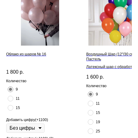
Облако из шаров № 16
Воздушный Шар (12''/30 см) 
Пастель
Латексный шар с обработкой H
1 800
р.
для длительного полета и л
1 600
р.
Количество
Количество
9
9
11
11
15
15
Добавить цифру(+1100)
19
25