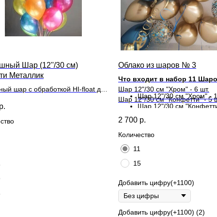
шный Шар (12''/30 см)
Облако из шаров № 3
ти Металлик
Что входит в набор 11 Шаро
ный шар с обработкой HI-float для
Шар 12"/30 см "Хром" - 6 шт.
Шар 12"/30 см "Хром" - 1
ьного полета и лентой
Шар 12"/30 см "Конфетти" - 5 ш
р.
Шар 12"/30 см "Конфетти"
2 700
р.
Что входит в набор 15 Шаро
ство
Количество
11
15
5
9
Добавить цифру(+1100)
5
Добавить цифру(+1100) (2)