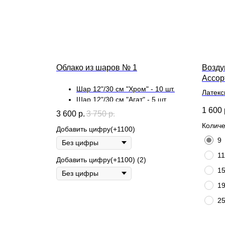
Облако из шаров № 1
Возду
Ассор
Шар 12"/30 см "Хром" - 10 шт.
Латекс
Шар 12"/30 см "Агат" - 5 шт.
длител
1 600
3 600
р.
3 750
р.
Количе
Добавить цифру(+1100)
9
11
Добавить цифру(+1100) (2)
1
1
2