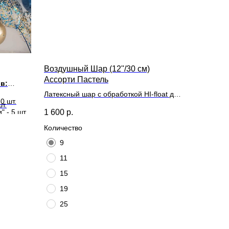
Воздушный Шар (12''/30 см)
Ассорти Пастель
в:
Латексный шар с обработкой HI-float для
0 шт.
т.
длительного полета и лентой
1 600
р.
 - 5 шт.
в:
Количество
9
11
15
19
25