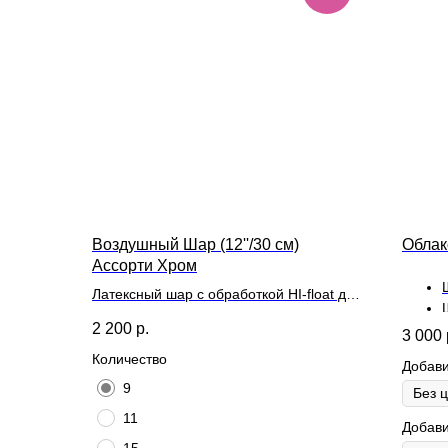
Воздушный Шар (12''/30 см)
Облак
Ассорти Хром
Латексный шар с обработкой HI-float для
длительного полета и лентой
2 200
р.
3 000
Количество
Добави
9
11
Добави
15