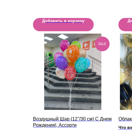
Добавить в корзину
Д
SALE
Воздушный Шар (12''/30 см) С Днем
Облак
Рождения!, Ассорти
Что вх