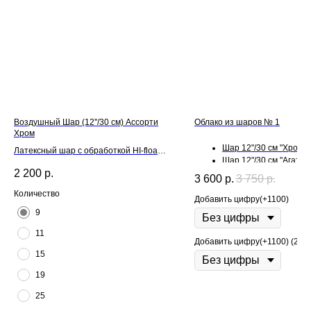
Воздушный Шар (12''/30 см) Ассорти
Облако из шаров № 1
Хром
Шар 12"/30 см "Хром" -
Латексный шар с обработкой HI-float
Шар 12"/30 см "Агат" - 
для длительного полета и лентой
2 200
р.
3 600
р.
3 750
р.
Количество
Добавить цифру(+1100)
9
11
Добавить цифру(+1100) (2)
15
19
25