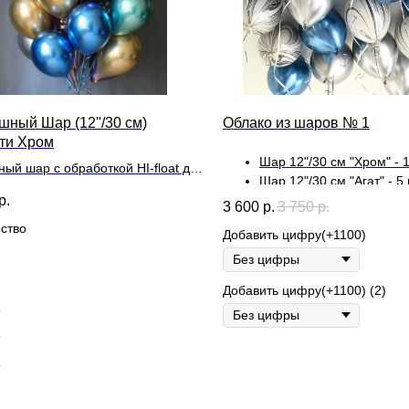
шный Шар (12''/30 см)
Облако из шаров № 1
ти Хром
Шар 12"/30 см "Хром" - 1
ный шар с обработкой HI-float для
Шар 12"/30 см "Агат" - 5 
ьного полета и лентой
р.
3 600
р.
3 750
р.
ство
Добавить цифру(+1100)
Добавить цифру(+1100) (2)
5
9
5