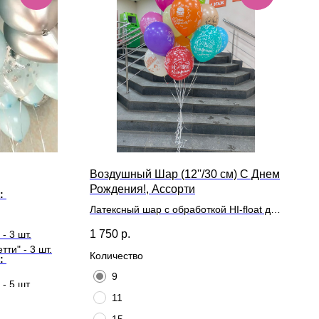
Воздушный Шар (12''/30 см) С Днем
Рождения!, Ассорти
т:
Латексный шар с обработкой HI-float для
длительного полета и лентой
1 750
р.
- 3 шт.
ти" - 3 шт.
Количество
т:
9
- 5 шт.
11
ти" - 5 шт.
15