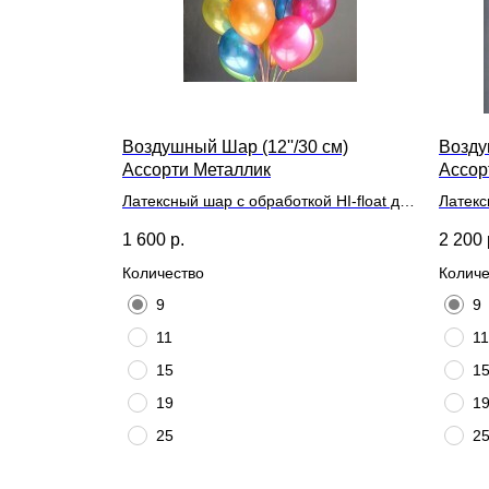
Воздушный Шар (12''/30 см)
Возду
Ассорти Металлик
Ассор
Латексный шар с обработкой HI-float для
Латекс
длительного полета и лентой
длител
1 600
р.
2 200
Количество
Количе
9
9
11
11
15
1
19
1
25
2