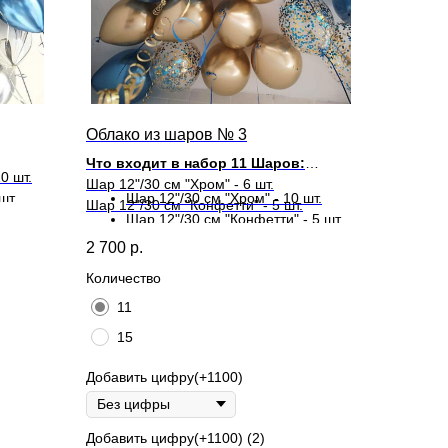
Облако из шаров № 3
Что входит в набор 11 Шаров:
0 шт.
Шар 12"/30 см "Хром" - 6 шт.
шт.
Шар 12"/30 см "Хром" - 10 шт.
Шар 12"/30 см "Конфетти" - 5 шт.
Шар 12"/30 см "Конфетти" - 5 шт.
2 700
р.
Что входит в набор 15 Шаров:
Количество
11
15
Добавить цифру(+1100)
Добавить цифру(+1100) (2)