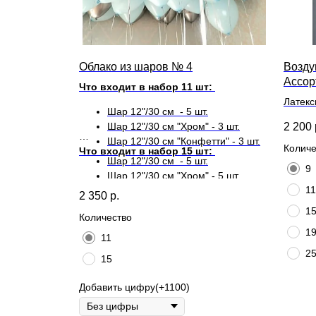
Облако из шаров № 4
Возду
Ассор
Что входит в набор 11 шт:
Латекс
Шар 12"/30 см - 5 шт.
длител
2 200
Шар 12"/30 см "Хром" - 3 шт.
Шар 12"/30 см "Конфетти" - 3 шт.
Количе
Что входит в набор 15 шт:
Шар 12"/30 см - 5 шт.
9
Шар 12"/30 см "Хром" - 5 шт.
11
Шар 12"/30 см "Конфетти" - 5 шт.
2 350
р.
1
Количество
1
11
2
15
Добавить цифру(+1100)