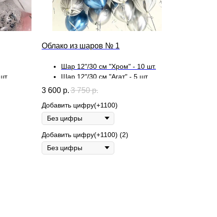
Облако из шаров № 1
Шар 12"/30 см "Хром" - 10 шт.
шт.
Шар 12"/30 см "Агат" - 5 шт.
 - 2 шт.
3 600
р.
3 750
р.
Добавить цифру(+1100)
Добавить цифру(+1100) (2)