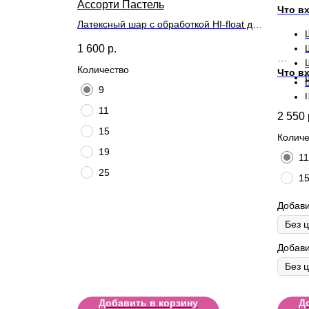
Ассорти Пастель
Что вх
Латексный шар с обработкой HI-float для
длительного полета и лентой
1 600
р.
Количество
Что вх
9
11
2 550
15
Количе
19
11
25
1
Добави
Добави
Добавить в корзину
Д