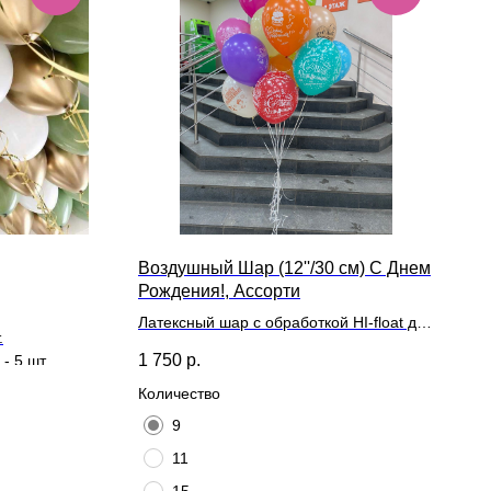
Воздушный Шар (12''/30 см) С Днем
Рождения!, Ассорти
Латексный шар с обработкой HI-float для
.
длительного полета и лентой
1 750
р.
- 5 шт.
Количество
9
11
15