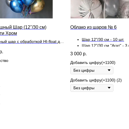
шный Шар (12''/30 см)
Облако из шаров № 6
ти Хром
Шар 12"/30 см - 10 шт.
ный шар с обработкой HI-float для
Шар 12"/30 см "Агат" - 3 
ьного полета и лентой
р.
Шар 12"/30 см "Конфетти"
3 000
р.
ство
Добавить цифру(+1100)
Добавить цифру(+1100) (2)
5
9
5