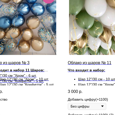
о из шаров № 3
Облако из шаров № 11
ходит в набор 11 Шаров:
Что входит в набор:
"/30 см "Хром" - 6 шт.
Шар 12"/30 см "Хром" - 10 шт.
Шар 12"/30 см - 10 шт
"/30 см "Конфетти" - 5 шт.
Шар 12"/30 см "Конфетти" - 5 шт.
Шар 12"/30 см "Хром" 
р.
3 000
р.
ходит в набор 15 Шаров:
ство
Добавить цифру(+1100)
5
Добавить цифру(+1100) (2)