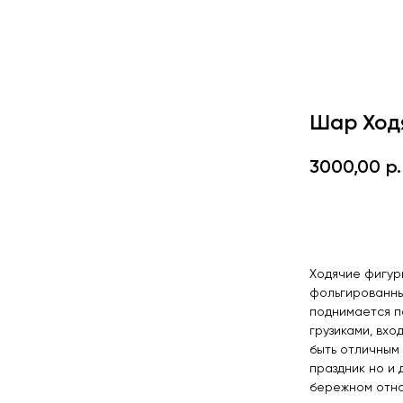
Шар Ходя
3000,00
р.
Оформить 
Ходячие фигур
фольгированны
поднимается п
грузиками, вхо
быть отличным
праздник но и 
бережном отно