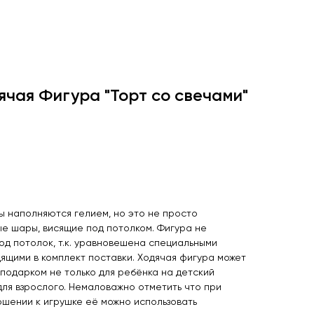
чая Фигура "Торт со свечами"
заказ
ы наполняются гелием, но это не просто
е шары, висящие под потолком. Фигура не
од потолок, т.к. уравновешена специальными
дящими в комплект поставки. Ходячая фигура может
 подарком не только для ребёнка на детский
для взрослого. Немаловажно отметить что при
шении к игрушке её можно использовать